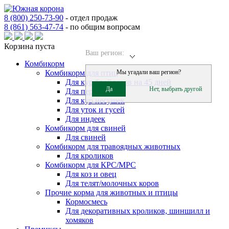
8 (800) 250-73-90
-
отдел продаж
8 (861) 563-47-74
-
по общим вопросам
Корзина пуста
Ваш регион:
Комбикорм
Комбикорм для птиц
Мы угадали ваш регион?
Для кур бройлеров на 45 дней
Да
Нет, выбрать другой
Для перепелов
Для кур несушек
Для уток и гусей
Для индеек
Комбикорм для свиней
Для свиней
Комбикорм для травоядных животных
Для кроликов
Комбикорм для КРС/МРС
Для коз и овец
Для телят/молочных коров
Прочие корма для животных и птицы
Кормосмесь
Для декоративных кроликов, шиншилл и
хомяков