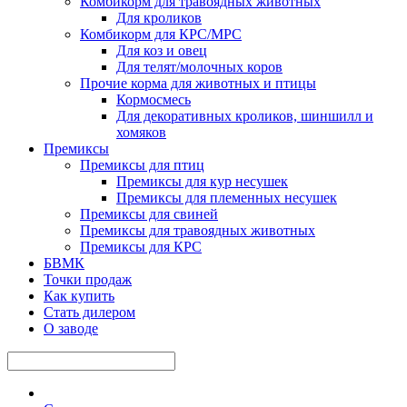
Комбикорм для травоядных животных
Для кроликов
Комбикорм для КРС/МРС
Для коз и овец
Для телят/молочных коров
Прочие корма для животных и птицы
Кормосмесь
Для декоративных кроликов, шиншилл и
хомяков
Премиксы
Премиксы для птиц
Премиксы для кур несушек
Премиксы для племенных несушек
Премиксы для свиней
Премиксы для травоядных животных
Премиксы для КРС
БВМК
Точки продаж
Как купить
Стать дилером
О заводе