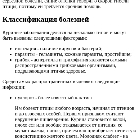
серьезной болезни, синие оттенки говорят о скорой гибели
птицы, поэтому ей требуется срочная помощь.
Классификация болезней
Куриные заболевания делятся на несколько типов и могут
быть вызваны следующими факторами:
инфекция - наличие вирусов и бактерий;
паразиты - гельминты, кожные паразиты, простейшие;
грибок - аспергилла и трихофития являются самыми
распространенными грибковыми организмами,
подрывающими птичье здоровье.
Среди самых распространенных выделяют следующие
инфекции:
пуллороз - более известный как тиф.
Им болеют птицы любого возраста, начиная от птенцов
и до взрослых особей. Первым признаком считают
нарушение пищеварения. Курица становится вялой,
плохо ест или вообще отказывается от питания, ее
мучает жажда, понос, причем кал приобретает пенистую
консистенцию желтого цвета. Молодняк слабеет - на