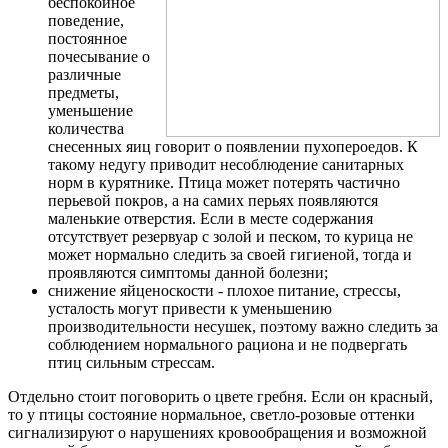
беспокойное
поведение,
постоянное
почесывание о
различные
предметы,
уменьшение
количества
снесенных яиц говорит о появлении пухопероедов. К
такому недугу приводит несоблюдение санитарных
норм в курятнике. Птица может потерять частично
перьевой покров, а на самих перьях появляются
маленькие отверстия. Если в месте содержания
отсутствует резервуар с золой и песком, то курица не
может нормально следить за своей гигиеной, тогда и
проявляются симптомы данной болезни;
снижение яйценоскости - плохое питание, стрессы,
усталость могут привести к уменьшению
производительности несушек, поэтому важно следить за
соблюдением нормального рациона и не подвергать
птиц сильным стрессам.
Отдельно стоит поговорить о цвете гребня. Если он красный,
то у птицы состояние нормальное, светло-розовые оттенки
сигнализируют о нарушениях кровообращения и возможной