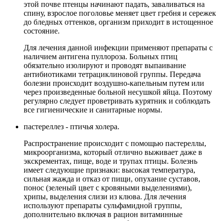
этой почве птенцы начинают падать, заваливаться на
спину, взрослое поголовье меняет цвет гребня и сережек
до бледных оттенков, организм приходит в истощенное
состояние.
Для лечения данной инфекции применяют препараты с
наличием антигена пуллороза. Больных птиц
обязательно изолируют и проводят выпаивание
антибиотиками тетрациклиновой группы. Передача
болезни происходит воздушно-капельным путем или
через произведенные больной несушкой яйца. Поэтому
регулярно следует проветривать курятник и соблюдать
все гигиенические и санитарные нормы.
пастереллез - птичья холера.
Распространение происходит с помощью пастереллы,
микроорганизма, который отлично выживает даже в
экскрементах, пище, воде и трупах птицы. Болезнь
имеет следующие признаки: высокая температура,
сильная жажда и отказ от пищи, опухание суставов,
понос (зеленый цвет с кровяными выделениями),
хрипы, выделения слизи из клюва. Для лечения
используют препараты сульфамидной группы,
дополнительно включая в рацион витаминные