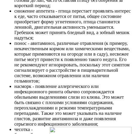
головы до лап, часто оставляя птицу без оперения за
короткий период;
снижение аппетита - птица перестает проявлять интерес
к еде, часто отказывается от питья, общее состояние
приобретает форму угнетенного, птица становится
ленивой, двигательная активность уменьшается.
Гребешок может принять бледный вид, а зобный мешок
надуться;
понос - авитаминоз, различные отравления (к примеру,
некачественным кормом или химическими веществами,
которые применяются на огороде или в саду), несвежее
питье могут привести к появлению такого недуга. Его
не рекомендуют игнорировать, поскольку этот симптом
сигнализирует о расстройстве в пищеварительной
системе, возможном отравлении или наличии
гельминтов;
насморк - появление аллергического или
инфекционного ринита обычно сопровождается
обильными выделениями слизи из клюва. Это может
быть связано с плохими условиями содержания,
переохлаждениями и резкими температурными
перепадами. Также это может указывать на наличие
глистов, развитие авитаминоза и даже появления
серьезного инфекционного заболевания;
чесотка -