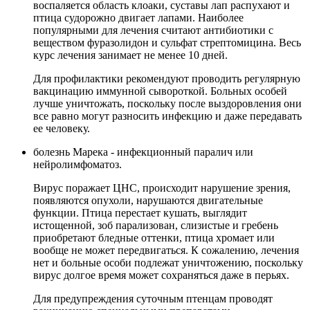
воспаляется область клоаки, суставы лап распухают и
птица судорожно двигает лапами. Наиболее
популярными для лечения считают антибиотики с
веществом фуразолидон и сульфат стрептомицина. Весь
курс лечения занимает не менее 10 дней.
Для профилактики рекомендуют проводить регулярную
вакцинацию иммунной сывороткой. Больных особей
лучше уничтожать, поскольку после выздоровления они
все равно могут разносить инфекцию и даже передавать
ее человеку.
болезнь Марека - инфекционный паралич или
нейролимфоматоз.
Вирус поражает ЦНС, происходит нарушение зрения,
появляются опухоли, нарушаются двигательные
функции. Птица перестает кушать, выглядит
истощенной, зоб парализован, слизистые и гребень
приобретают бледные оттенки, птица хромает или
вообще не может передвигаться. К сожалению, лечения
нет и больные особи подлежат уничтожению, поскольку
вирус долгое время может сохраняться даже в перьях.
Для предупреждения суточным птенцам проводят