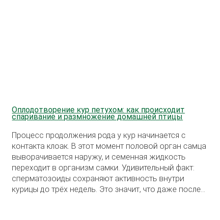
Оплодотворение кур петухом: как происходит
спаривание и размножение домашней птицы
Процесс продолжения рода у кур начинается с
контакта клоак. В этот момент половой орган самца
выворачивается наружу, и семенная жидкость
переходит в организм самки. Удивительный факт:
сперматозоиды сохраняют активность внутри
курицы до трёх недель. Это значит, что даже после
единичного спаривания яйца могут оставаться
оплодотворёнными в течение 20 дней.