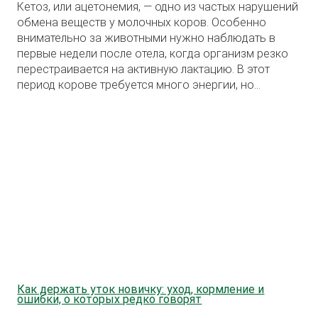
Кетоз, или ацетонемия, — одно из частых нарушений
обмена веществ у молочных коров. Особенно
внимательно за животными нужно наблюдать в
первые недели после отела, когда организм резко
перестраивается на активную лактацию. В этот
период корове требуется много энергии, но
аппетит не всегда успевает за ростом молочной
продуктивности.
Как держать уток новичку: уход, кормление и
ошибки, о которых редко говорят