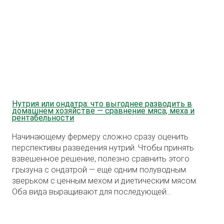
Нутрия или ондатра: что выгоднее разводить в
домашнем хозяйстве — сравнение мяса, меха и
рентабельности
Начинающему фермеру сложно сразу оценить
перспективы разведения нутрий. Чтобы принять
взвешенное решение, полезно сравнить этого
грызуна с ондатрой — ещё одним полуводным
зверьком с ценным мехом и диетическим мясом.
Оба вида выращивают для последующей
реализации продукции, но подходы к содержанию и
ожидаемая прибыль существенно различаются.