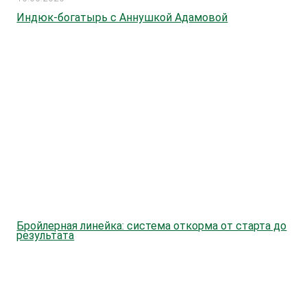
Индюк-богатырь с Аннушкой Адамовой
Бройлерная линейка: система откорма от старта до
результата