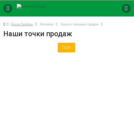
8 (800) 250-73-9
8 (861) 563-47-7
Наши Дилеры
Регионы
Карта с точками продаж
Наши точки продаж
Все
КОМБИКОРМ
ПРЕМИКСЫ
БВМК
ТОЧКИ ПРОДАЖ