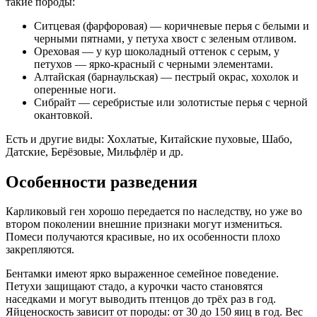
такие породы:
Ситцевая (фарфоровая)
— коричневые перья с белыми и
черными пятнами, у петуха хвост с зеленым отливом.
Ореховая
— у кур шоколадный оттенок с серым, у
петухов — ярко-красный с черными элементами.
Алтайская (барнаульская)
— пестрый окрас, хохолок и
оперенные ноги.
Сибрайт
— серебристые или золотистые перья с черной
окантовкой.
Есть и другие виды: Хохлатые, Китайские пуховые, Шабо,
Датские, Берёзовые, Мильфлёр и др.
Особенности разведения
Карликовый ген хорошо передается по наследству, но уже во
втором поколении внешние признаки могут измениться.
Помеси получаются красивые, но их особенности плохо
закрепляются.
Бентамки имеют ярко выраженное семейное поведение.
Петухи защищают стадо, а курочки часто становятся
наседками и могут выводить птенцов до трёх раз в год.
Яйценоскость зависит от породы: от 30 до 150 яиц в год. Вес