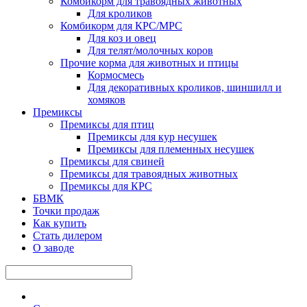
Комбикорм для травоядных животных
Для кроликов
Комбикорм для КРС/МРС
Для коз и овец
Для телят/молочных коров
Прочие корма для животных и птицы
Кормосмесь
Для декоративных кроликов, шиншилл и
хомяков
Премиксы
Премиксы для птиц
Премиксы для кур несушек
Премиксы для племенных несушек
Премиксы для свиней
Премиксы для травоядных животных
Премиксы для КРС
БВМК
Точки продаж
Как купить
Стать дилером
О заводе