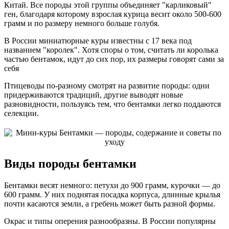
Китай. Все породы этой группы объединяет "карликовый"
ген, благодаря которому взрослая курица весит около 500-600
грамм и по размеру немного больше голубя.
В России миниатюрные куры известны с 17 века под
названием "королек". Хотя споры о том, считать ли королька
частью бентамок, идут до сих пор, их размеры говорят сами за
себя
Птицеводы по-разному смотрят на развитие породы: одни
придерживаются традиций, другие выводят новые
разновидности, пользуясь тем, что бентамки легко поддаются
селекции.
Виды породы бентамки
Бентамки весят немного: петухи до 900 грамм, курочки — до
600 грамм. У них поднятая посадка корпуса, длинные крылья
почти касаются земли, а гребень может быть разной формы.
Окрас и типы оперения разнообразны. В России популярны