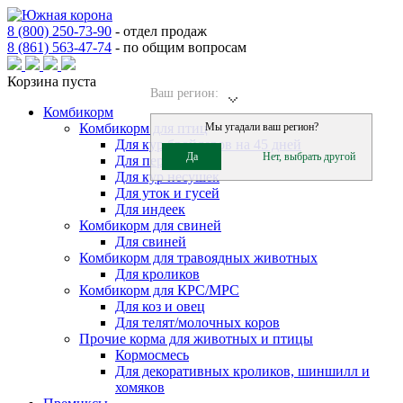
8 (800) 250-73-90
-
отдел продаж
8 (861) 563-47-74
-
по общим вопросам
Корзина пуста
Ваш регион:
Комбикорм
Комбикорм для птиц
Мы угадали ваш регион?
Для кур бройлеров на 45 дней
Да
Нет, выбрать другой
Для перепелов
Для кур несушек
Для уток и гусей
Для индеек
Комбикорм для свиней
Для свиней
Комбикорм для травоядных животных
Для кроликов
Комбикорм для КРС/МРС
Для коз и овец
Для телят/молочных коров
Прочие корма для животных и птицы
Кормосмесь
Для декоративных кроликов, шиншилл и
хомяков