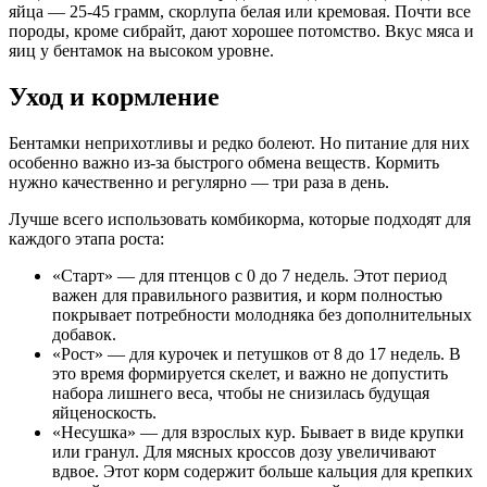
яйца — 25-45 грамм, скорлупа белая или кремовая. Почти все
породы, кроме сибрайт, дают хорошее потомство. Вкус мяса и
яиц у бентамок на высоком уровне.
Уход и кормление
Бентамки неприхотливы и редко болеют. Но питание для них
особенно важно из-за быстрого обмена веществ. Кормить
нужно качественно и регулярно — три раза в день.
Лучше всего использовать комбикорма, которые подходят для
каждого этапа роста:
«Старт»
— для птенцов с 0 до 7 недель. Этот период
важен для правильного развития, и корм полностью
покрывает потребности молодняка без дополнительных
добавок.
«Рост»
— для курочек и петушков от 8 до 17 недель. В
это время формируется скелет, и важно не допустить
набора лишнего веса, чтобы не снизилась будущая
яйценоскость.
«Несушка»
— для взрослых кур. Бывает в виде крупки
или гранул. Для мясных кроссов дозу увеличивают
вдвое. Этот корм содержит больше кальция для крепких