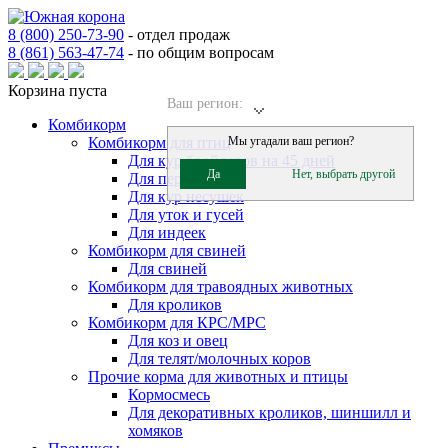
8 (800) 250-73-90
-
отдел продаж
8 (861) 563-47-74
-
по общим вопросам
Корзина пуста
Ваш регион:
Комбикорм
Комбикорм для птиц
Мы угадали ваш регион?
Для кур бройлеров на 45 дней
Да
Нет, выбрать другой
Для перепелов
Для кур несушек
Для уток и гусей
Для индеек
Комбикорм для свиней
Для свиней
Комбикорм для травоядных животных
Для кроликов
Комбикорм для КРС/МРС
Для коз и овец
Для телят/молочных коров
Прочие корма для животных и птицы
Кормосмесь
Для декоративных кроликов, шиншилл и
хомяков