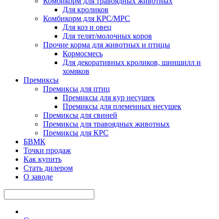
Комбикорм для травоядных животных
Для кроликов
Комбикорм для КРС/МРС
Для коз и овец
Для телят/молочных коров
Прочие корма для животных и птицы
Кормосмесь
Для декоративных кроликов, шиншилл и
хомяков
Премиксы
Премиксы для птиц
Премиксы для кур несушек
Премиксы для племенных несушек
Премиксы для свиней
Премиксы для травоядных животных
Премиксы для КРС
БВМК
Точки продаж
Как купить
Стать дилером
О заводе