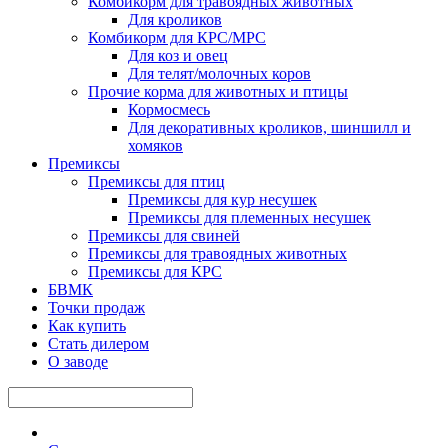
Комбикорм для травоядных животных
Для кроликов
Комбикорм для КРС/МРС
Для коз и овец
Для телят/молочных коров
Прочие корма для животных и птицы
Кормосмесь
Для декоративных кроликов, шиншилл и
хомяков
Премиксы
Премиксы для птиц
Премиксы для кур несушек
Премиксы для племенных несушек
Премиксы для свиней
Премиксы для травоядных животных
Премиксы для КРС
БВМК
Точки продаж
Как купить
Стать дилером
О заводе