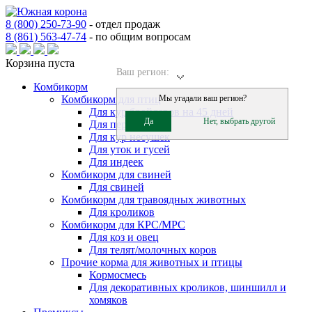
8 (800) 250-73-90
-
отдел продаж
8 (861) 563-47-74
-
по общим вопросам
Корзина пуста
Ваш регион:
Комбикорм
Комбикорм для птиц
Мы угадали ваш регион?
Для кур бройлеров на 45 дней
Да
Нет, выбрать другой
Для перепелов
Для кур несушек
Для уток и гусей
Для индеек
Комбикорм для свиней
Для свиней
Комбикорм для травоядных животных
Для кроликов
Комбикорм для КРС/МРС
Для коз и овец
Для телят/молочных коров
Прочие корма для животных и птицы
Кормосмесь
Для декоративных кроликов, шиншилл и
хомяков