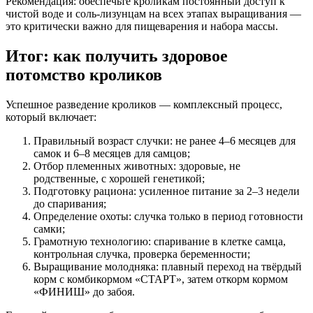
Рекомендация
: обеспечьте кроликам постоянный доступ к
чистой воде и соль-лизунцам на всех этапах выращивания —
это критически важно для пищеварения и набора массы.
Итог: как получить здоровое
потомство кроликов
Успешное разведение кроликов — комплексный процесс,
который включает:
Правильный возраст случки
: не ранее 4–6 месяцев для
самок и 6–8 месяцев для самцов;
Отбор племенных животных
: здоровые, не
родственные, с хорошей генетикой;
Подготовку рациона
: усиленное питание за 2–3 недели
до спаривания;
Определение охоты
: случка только в период готовности
самки;
Грамотную технологию
: спаривание в клетке самца,
контрольная случка, проверка беременности;
Выращивание молодняка
: плавный переход на твёрдый
корм с комбикормом «СТАРТ», затем откорм кормом
«ФИНИШ» до забоя.