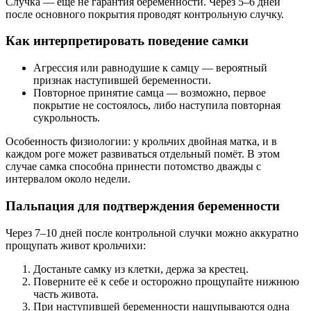
Случка — ещё не гарантия беременности. Через 5–6 дней
после основного покрытия проводят контрольную случку.
Как интерпретировать поведение самки
Агрессия или равнодушие к самцу
— вероятный
признак наступившей беременности.
Повторное принятие самца
— возможно, первое
покрытие не состоялось, либо наступила повторная
сукрольность.
Особенность физиологии
: у крольчих двойная матка, и в
каждом роге может развиваться отдельный помёт. В этом
случае самка способна принести потомство дважды с
интервалом около недели.
Пальпация для подтверждения беременности
Через 7–10 дней после контрольной случки можно аккуратно
прощупать живот крольчихи:
Достаньте самку из клетки, держа за крестец.
Поверните её к себе и осторожно прощупайте нижнюю
часть живота.
При наступившей беременности нащупываются одна