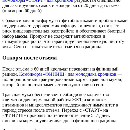
Комбикорм «СТАРТ» для кроликов
разработан специально
для лактирующих самок и молодняка от 20 дней до отъёма
(примерно 60 дней).
Сбалансированная формула с фитобиотиками и пробиотиками
поддерживает здоровую микрофлору кишечника, снижает
риск пищеварительных расстройств и обеспечивает быстрый
набор массы. Продукт не содержит антибиотиков и
стимуляторов роста, что гарантирует экологическую чистоту
мяса. Сено на этом этапе исключается из рациона.
Откорм после отъёма
После отъёма в 60 дней крольчат переводят на финишный
рацион.
Комбикорм «ФИНИШ» для молодняка кроликов
—
полнорационный гранулированный корм с травяной мукой,
который полностью заменяет свежую траву и сено.
Травяная мука обеспечивает необходимое количество
клетчатки для нормальной работы ЖКТ, а комплекс
витаминов и микроэлементов поддерживает иммунитет в
период стресса после отъёма. Переход с «СТАРТ» на
«ФИНИШ» проводят постепенно в течение 5–7 дней,
смешивая корма и увеличивая долю финишного рациона.