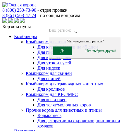
8 (800) 250-73-90
-
отдел продаж
8 (861) 563-47-74
-
по общим вопросам
Корзина пуста
Ваш регион:
Комбикорм
Комбикорм для птиц
Мы угадали ваш регион?
Для кур бройлеров на 45 дней
Да
Нет, выбрать другой
Для перепелов
Для кур несушек
Для уток и гусей
Для индеек
Комбикорм для свиней
Для свиней
Комбикорм для травоядных животных
Для кроликов
Комбикорм для КРС/МРС
Для коз и овец
Для телят/молочных коров
Прочие корма для животных и птицы
Кормосмесь
Для декоративных кроликов, шиншилл и
хомяков