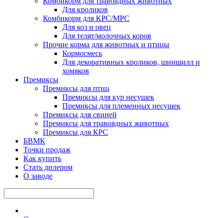
Комбикорм для травоядных животных
Для кроликов
Комбикорм для КРС/МРС
Для коз и овец
Для телят/молочных коров
Прочие корма для животных и птицы
Кормосмесь
Для декоративных кроликов, шиншилл и
хомяков
Премиксы
Премиксы для птиц
Премиксы для кур несушек
Премиксы для племенных несушек
Премиксы для свиней
Премиксы для травоядных животных
Премиксы для КРС
БВМК
Точки продаж
Как купить
Стать дилером
О заводе