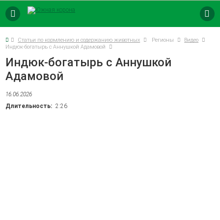
8 (800) 250-73-9
8 (861) 563-47-7
Статьи по кормлению и содержанию животных
Регионы
Видео
Индюк-богатырь с Аннушкой Адамовой
Индюк-богатырь с Аннушкой
Адамовой
16.06.2026
КОМБИКОРМ
ПРЕМИКСЫ
БВМК
ТОЧКИ ПРОДАЖ
Длительность:
2:26