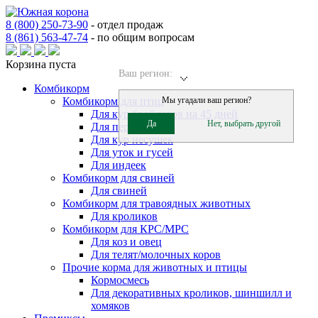
8 (800) 250-73-90
-
отдел продаж
8 (861) 563-47-74
-
по общим вопросам
Корзина пуста
Ваш регион:
Комбикорм
Комбикорм для птиц
Мы угадали ваш регион?
Для кур бройлеров на 45 дней
Да
Нет, выбрать другой
Для перепелов
Для кур несушек
Для уток и гусей
Для индеек
Комбикорм для свиней
Для свиней
Комбикорм для травоядных животных
Для кроликов
Комбикорм для КРС/МРС
Для коз и овец
Для телят/молочных коров
Прочие корма для животных и птицы
Кормосмесь
Для декоративных кроликов, шиншилл и
хомяков