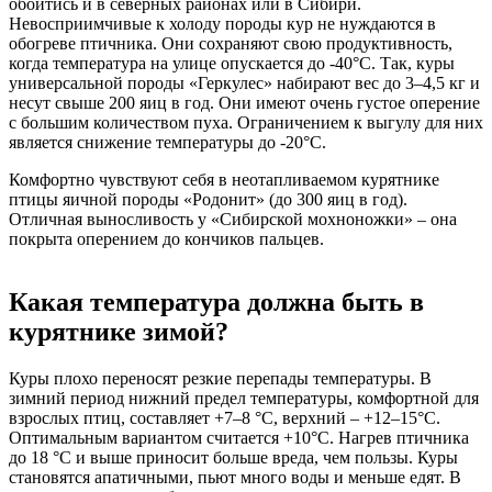
обойтись и в северных районах или в Сибири.
Невосприимчивые к холоду породы кур не нуждаются в
обогреве птичника. Они сохраняют свою продуктивность,
когда температура на улице опускается до -40°C. Так, куры
универсальной породы «Геркулес» набирают вес до 3–4,5 кг и
несут свыше 200 яиц в год. Они имеют очень густое оперение
с большим количеством пуха. Ограничением к выгулу для них
является снижение температуры до -20°C.
Комфортно чувствуют себя в неотапливаемом курятнике
птицы яичной породы «Родонит» (до 300 яиц в год).
Отличная выносливость у «Сибирской мохноножки» – она
покрыта оперением до кончиков пальцев.
Какая температура должна быть в
курятнике зимой?
Куры плохо переносят резкие перепады температуры. В
зимний период нижний предел температуры, комфортной для
взрослых птиц, составляет +7–8 °C, верхний – +12–15°C.
Оптимальным вариантом считается +10°C. Нагрев птичника
до 18 °C и выше приносит больше вреда, чем пользы. Куры
становятся апатичными, пьют много воды и меньше едят. В