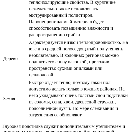
теплоизолирующие свойства. В курятнике
нежелательно также использовать
экструдированный полистирол.
Паронепроницаемый материал будет
способствовать повышению влажности и
распространению грибка.
Характеризуется низкой теплопроводностью. На
юге и в средней полосе дощатый пол утеплять
необязательно. В холодных регионах можно
Дерево
подшить его снизу вагонкой, проложив
пространство сухими опилками или
целлюлозой.
Быстро отдает тепло, поэтому такой пол
допустимо делать только в южных районах. На
него укладывают очень толстый слой подстилки
Земля
из соломы, сена, хвои, древесной стружки,
подсолнечной лузги. По мере слеживания и
загрязнения ее обновляют.
Глубокая подстилка служит дополнительным утеплителем и
помогает сохранить тепло в курятнике. Альтернативой