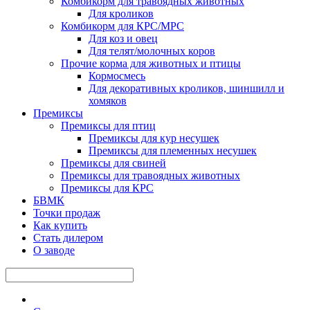
Комбикорм для травоядных животных
Для кроликов
Комбикорм для КРС/МРС
Для коз и овец
Для телят/молочных коров
Прочие корма для животных и птицы
Кормосмесь
Для декоративных кроликов, шиншилл и
хомяков
Премиксы
Премиксы для птиц
Премиксы для кур несушек
Премиксы для племенных несушек
Премиксы для свиней
Премиксы для травоядных животных
Премиксы для КРС
БВМК
Точки продаж
Как купить
Стать дилером
О заводе