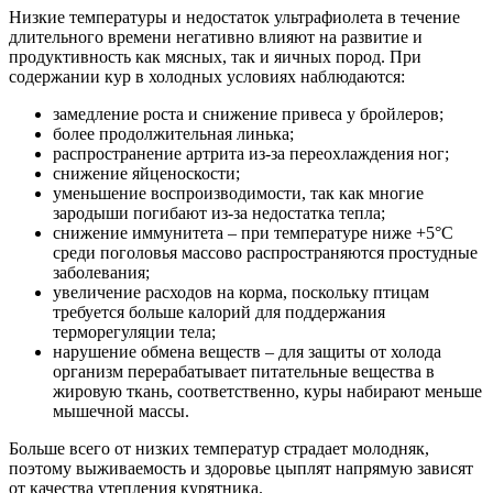
Низкие температуры и недостаток ультрафиолета в течение
длительного времени негативно влияют на развитие и
продуктивность как мясных, так и яичных пород. При
содержании кур в холодных условиях наблюдаются:
замедление роста и снижение привеса у бройлеров;
более продолжительная линька;
распространение артрита из-за переохлаждения ног;
снижение яйценоскости;
уменьшение воспроизводимости, так как многие
зародыши погибают из-за недостатка тепла;
снижение иммунитета – при температуре ниже +5°C
среди поголовья массово распространяются простудные
заболевания;
увеличение расходов на корма, поскольку птицам
требуется больше калорий для поддержания
терморегуляции тела;
нарушение обмена веществ – для защиты от холода
организм перерабатывает питательные вещества в
жировую ткань, соответственно, куры набирают меньше
мышечной массы.
Больше всего от низких температур страдает молодняк,
поэтому выживаемость и здоровье цыплят напрямую зависят
от качества утепления курятника.