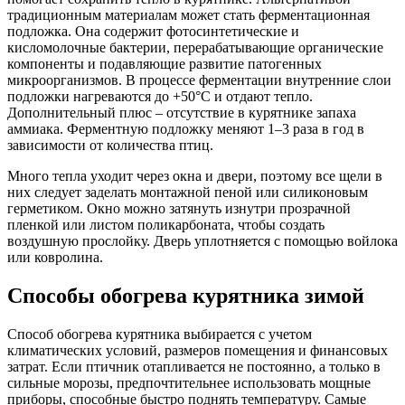
традиционным материалам может стать ферментационная
подложка. Она содержит фотосинтетические и
кисломолочные бактерии, перерабатывающие органические
компоненты и подавляющие развитие патогенных
микроорганизмов. В процессе ферментации внутренние слои
подложки нагреваются до +50°C и отдают тепло.
Дополнительный плюс – отсутствие в курятнике запаха
аммиака. Ферментную подложку меняют 1–3 раза в год в
зависимости от количества птиц.
Много тепла уходит через окна и двери, поэтому все щели в
них следует заделать монтажной пеной или силиконовым
герметиком. Окно можно затянуть изнутри прозрачной
пленкой или листом поликарбоната, чтобы создать
воздушную прослойку. Дверь уплотняется с помощью войлока
или ковролина.
Способы обогрева курятника зимой
Способ обогрева курятника выбирается с учетом
климатических условий, размеров помещения и финансовых
затрат. Если птичник отапливается не постоянно, а только в
сильные морозы, предпочтительнее использовать мощные
приборы, способные быстро поднять температуру. Самые