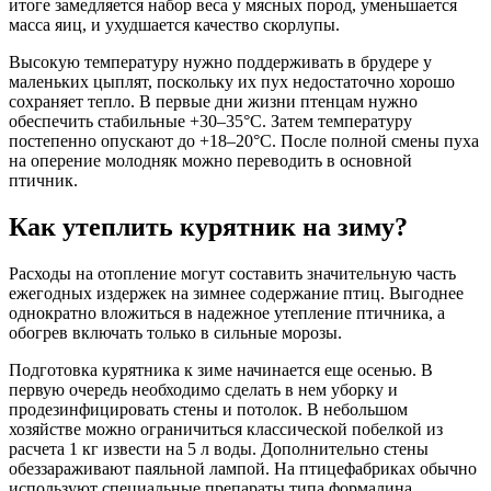
итоге замедляется набор веса у мясных пород, уменьшается
масса яиц, и ухудшается качество скорлупы.
Высокую температуру нужно поддерживать в брудере у
маленьких цыплят, поскольку их пух недостаточно хорошо
сохраняет тепло. В первые дни жизни птенцам нужно
обеспечить стабильные +30–35°C. Затем температуру
постепенно опускают до +18–20°C. После полной смены пуха
на оперение молодняк можно переводить в основной
птичник.
Как утеплить курятник на зиму?
Расходы на отопление могут составить значительную часть
ежегодных издержек на зимнее содержание птиц. Выгоднее
однократно вложиться в надежное утепление птичника, а
обогрев включать только в сильные морозы.
Подготовка курятника к зиме начинается еще осенью. В
первую очередь необходимо сделать в нем уборку и
продезинфицировать стены и потолок. В небольшом
хозяйстве можно ограничиться классической побелкой из
расчета 1 кг извести на 5 л воды. Дополнительно стены
обеззараживают паяльной лампой. На птицефабриках обычно
используют специальные препараты типа формалина,