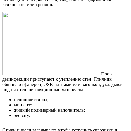
ксилонафта или креолина.
После
дезинфекции приступают к утеплению стен. Птичник
обшивают фанерой, OSB-плитами или вагонкой, укладывая
под них теплоизоляционные материалы:
пенополистирол;
минвату;
жидкий полимерный наполнитель;
эковату.
Стыки и щели заделывают, чтобы устранить сквозняки и