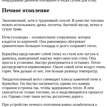
оборудованы двойной изоляцией и недоступны для птиц.
Печное отопление
Экономичный, хотя и трудоемкий способ. В качестве топлива
можно использовать дрова, пеллеты, бытовой мусор, ветки и
сухую траву.
Печь-голландка
– основательное сооружение, которое
кладется из кирпичей. Она равномерно обогревает
сравнительно большую площадь и долго сохраняет тепло.
Буржуйка
представляет собой топку из стали или чугуна и
дымоход, выведенный наружу через окно или стену. Она
проста в установке, быстро разогревается и остывает. Тепло
распределяется неравномерно. Около самой печи воздух очень
горяч. Чем дальше от нее, тем больше разница температур.
Твердотопливный котел
совмещает плюсы каменной печи и
буржуйки. Он быстро нагревается, однако его камера
сгорания устроена так, чтобы задерживать тепло. В нем
сжигается не только топливо, но и выделяющийся в процессе
газ. Однако стоят такие котлы достаточно дорого.
При устройстве печного отопления важно позаботиться о