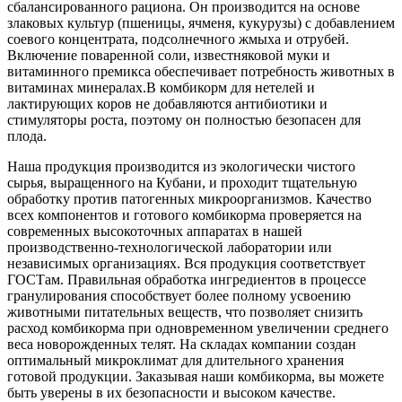
сбалансированного рациона. Он производится на основе
злаковых культур (пшеницы, ячменя, кукурузы) с добавлением
соевого концентрата, подсолнечного жмыха и отрубей.
Включение поваренной соли, известняковой муки и
витаминного премикса обеспечивает потребность животных в
витаминах минералах.В комбикорм для нетелей и
лактирующих коров не добавляются антибиотики и
стимуляторы роста, поэтому он полностью безопасен для
плода.
Наша продукция производится из экологически чистого
сырья, выращенного на Кубани, и проходит тщательную
обработку против патогенных микроорганизмов. Качество
всех компонентов и готового комбикорма проверяется на
современных высокоточных аппаратах в нашей
производственно-технологической лаборатории или
независимых организациях. Вся продукция соответствует
ГОСТам. Правильная обработка ингредиентов в процессе
гранулирования способствует более полному усвоению
животными питательных веществ, что позволяет снизить
расход комбикорма при одновременном увеличении среднего
веса новорожденных телят. На складах компании создан
оптимальный микроклимат для длительного хранения
готовой продукции. Заказывая наши комбикорма, вы можете
быть уверены в их безопасности и высоком качестве.