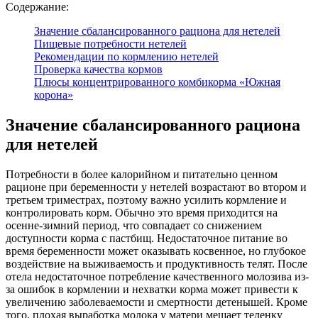
Содержание:
Значение сбалансированного рациона для нетелей
Пищевые потребности нетелей
Рекомендации по кормлению нетелей
Проверка качества кормов
Плюсы концентрированного комбикорма «Южная
корона»
Значение сбалансированного рациона
для нетелей
Потребности в более калорийном и питательно ценном
рационе при беременности у нетелей возрастают во втором и
третьем триместрах, поэтому важно усилить кормление и
контролировать корм. Обычно это время приходится на
осенне-зимний период, что совпадает со снижением
доступности корма с пастбищ. Недостаточное питание во
время беременности может оказывать косвенное, но глубокое
воздействие на выживаемость и продуктивность телят. После
отела недостаточное потребление качественного молозива из-
за ошибок в кормлении и нехватки корма может привести к
увеличению заболеваемости и смертности детенышей. Кроме
того, плохая выработка молока у матери мешает теленку