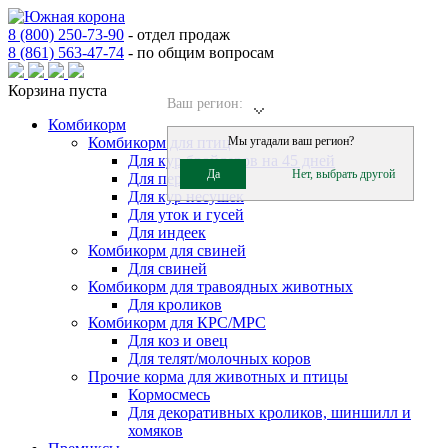
8 (800) 250-73-90
-
отдел продаж
8 (861) 563-47-74
-
по общим вопросам
Корзина пуста
Ваш регион:
Комбикорм
Комбикорм для птиц
Мы угадали ваш регион?
Для кур бройлеров на 45 дней
Да
Нет, выбрать другой
Для перепелов
Для кур несушек
Для уток и гусей
Для индеек
Комбикорм для свиней
Для свиней
Комбикорм для травоядных животных
Для кроликов
Комбикорм для КРС/МРС
Для коз и овец
Для телят/молочных коров
Прочие корма для животных и птицы
Кормосмесь
Для декоративных кроликов, шиншилл и
хомяков