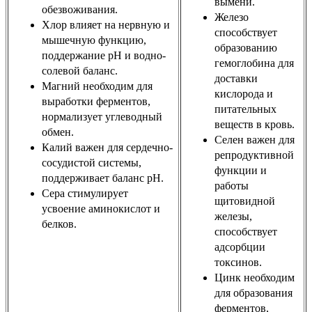
вымени.
обезвоживания.
Железо
Хлор влияет на нервную и
способствует
мышечную функцию,
образованию
поддержание рН и водно-
гемоглобина для
солевой баланс.
доставки
Магний необходим для
кислорода и
выработки ферментов,
питательных
нормализует углеводный
веществ в кровь.
обмен.
Селен важен для
Калий важен для сердечно-
репродуктивной
сосудистой системы,
функции и
поддерживает баланс рН.
работы
Сера стимулирует
щитовидной
усвоение аминокислот и
железы,
белков.
способствует
адсорбции
токсинов.
Цинк необходим
для образования
ферментов,