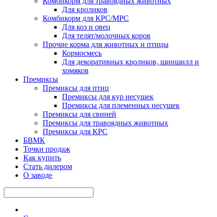
Комбикорм для травоядных животных
Для кроликов
Комбикорм для КРС/МРС
Для коз и овец
Для телят/молочных коров
Прочие корма для животных и птицы
Кормосмесь
Для декоративных кроликов, шиншилл и
хомяков
Премиксы
Премиксы для птиц
Премиксы для кур несушек
Премиксы для племенных несушек
Премиксы для свиней
Премиксы для травоядных животных
Премиксы для КРС
БВМК
Точки продаж
Как купить
Стать дилером
О заводе