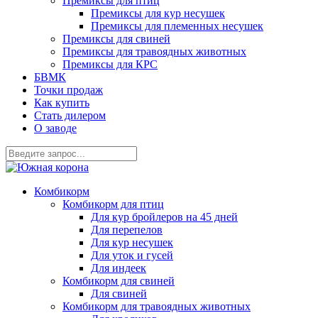
Премиксы для птиц
Премиксы для кур несушек
Премиксы для племенных несушек
Премиксы для свиней
Премиксы для травоядных животных
Премиксы для КРС
БВМК
Точки продаж
Как купить
Стать дилером
О заводе
Комбикорм
Комбикорм для птиц
Для кур бройлеров на 45 дней
Для перепелов
Для кур несушек
Для уток и гусей
Для индеек
Комбикорм для свиней
Для свиней
Комбикорм для травоядных животных