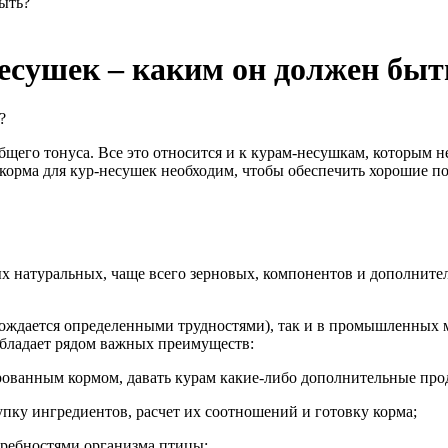
ыть?
есушек – каким он должен быт
бщего тонуса. Все это относится и к курам-несушкам, которым н
корма для кур-несушек необходим, чтобы обеспечить хорошие по
х натуральных, чаще всего зерновых, компонентов и дополните
вождается определенными трудностями), так и в промышленных
 обладает рядом важных преимуществ:
рованным кормом, давать курам какие-либо дополнительные прод
купку ингредиентов, расчет их соотношений и готовку корма;
требностями организма птицы;