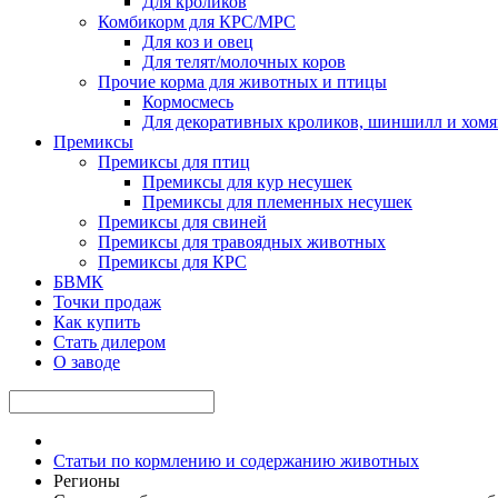
Для кроликов
Комбикорм для КРС/МРС
Для коз и овец
Для телят/молочных коров
Прочие корма для животных и птицы
Кормосмесь
Для декоративных кроликов, шиншилл и хомя
Премиксы
Премиксы для птиц
Премиксы для кур несушек
Премиксы для племенных несушек
Премиксы для свиней
Премиксы для травоядных животных
Премиксы для КРС
БВМК
Точки продаж
Как купить
Стать дилером
О заводе
Статьи по кормлению и содержанию животных
Регионы