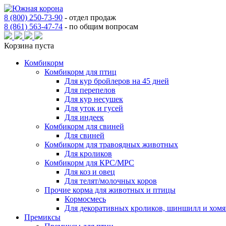
8 (800) 250-73-90
-
отдел продаж
8 (861) 563-47-74
-
по общим вопросам
Корзина пуста
Комбикорм
Комбикорм для птиц
Для кур бройлеров на 45 дней
Для перепелов
Для кур несушек
Для уток и гусей
Для индеек
Комбикорм для свиней
Для свиней
Комбикорм для травоядных животных
Для кроликов
Комбикорм для КРС/МРС
Для коз и овец
Для телят/молочных коров
Прочие корма для животных и птицы
Кормосмесь
Для декоративных кроликов, шиншилл и хомя
Премиксы