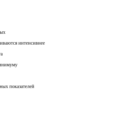
ных
аиваются интенсивнее
та
минимуму
ных показателей