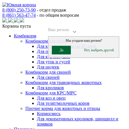
8 (800) 250-73-90
-
отдел продаж
8 (861) 563-47-74
-
по общим вопросам
Корзина пуста
Ваш регион:
Комбикорм
Комбикорм для птиц
Мы угадали ваш регион?
Для кур бройлеров на 45 дней
Да
Нет, выбрать другой
Для перепелов
Для кур несушек
Для уток и гусей
Для индеек
Комбикорм для свиней
Для свиней
Комбикорм для травоядных животных
Для кроликов
Комбикорм для КРС/МРС
Для коз и овец
Для телят/молочных коров
Прочие корма для животных и птицы
Кормосмесь
Для декоративных кроликов, шиншилл и
хомяков