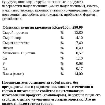
кукуруза, пшеница, отруби пшеничные, продукты
переработки подсолнечника (жмых подсолнечный), ячмень,
мука известняковая, премикс витаминно-минеральный, соль
поваренная, адсорбент, антиоксидант, пробиотик, фермент,
фитобиотик.
Обменная энергия кроликов
ККал/100 г.
290,00
Cырой протеин
%
15,80
Сырой жир
%
4,10
Сырая клетчатка
%
7,40
Лизин
%
0,49
Метионин + цистин
%
0,57
Ca
%
1,10
P
%
0,68
Na
%
0,17
Влага (макс.)
%
14,00
Производитель оставляет за собой право, без
предварительного уведомления, вносить изменения в
состав и питательные свойства или технологию
изготовления продукта (комбикорма), не ухудшающие его
свойств, с целью улучшения его характеристик. Это не
является недостатком товара.