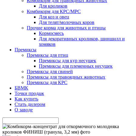
Комбикорм для травоядных животных
Для кроликов
Комбикорм для КРС/МРС
Для коз и овец
Для телят/молочных коров
Прочие корма для животных и птицы
Кормосмесь
Для декоративных кроликов, шиншилл и
хомяков
Премиксы
Премиксы для птиц
Премиксы для кур несушек
Премиксы для племенных несушек
Премиксы для свиней
Премиксы для травоядных животных
Премиксы для КРС
БВМК
Точки продаж
Как купить
Стать дилером
О заводе