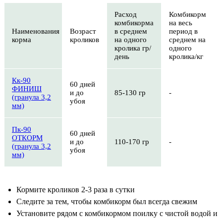
Расход
Комбикорм
комбикорма
на весь
Наименования
Возраст
в среднем
период в
корма
кроликов
на одного
среднем на
кролика гр/
одного
день
кролика/кг
Кк-90
60 дней
ФИНИШ
и до
85-130 гр
-
(гранула 3,2
убоя
мм)
Пк-90
60 дней
ОТКОРМ
и до
110-170 гр
-
(гранула 3,2
убоя
мм)
Кормите кроликов 2-3 раза в сутки
Следите за тем, чтобы комбикорм был всегда свежим
Установите рядом с комбикормом поилку с чистой водой и