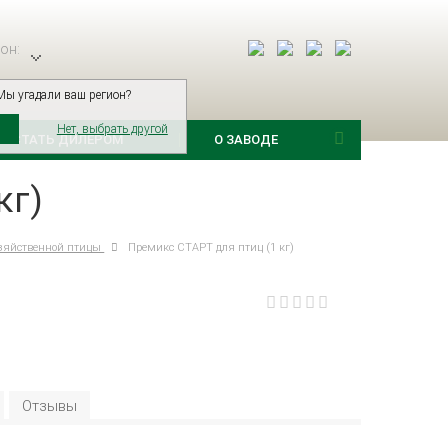
он:
Мы угадали ваш регион?
Нет, выбрать другой
СТАТЬ ДИЛЕРОМ
О ЗАВОДЕ
кг)
озяйственной птицы
Премикс СТАРТ для птиц (1 кг)
Отзывы