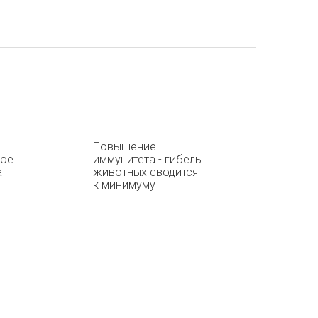
Повышение
ное
иммунитета - гибель
а
животных сводится
к минимуму