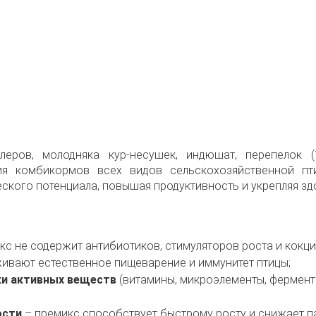
еров, молодняка кур-несушек, индюшат, перепелок (1-
я комбикормов всех видов сельскохозяйственной пт
ского потенциала, повышая продуктивность и укрепляя зд
кс не содержит антибиотиков, стимуляторов роста и кокци
ивают естественное пищеварение и иммунитет птицы;
ки активных веществ
(витамины, микроэлементы, фермент
ости
– премикс способствует быстрому росту и снижает п