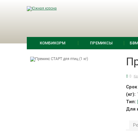
КОМБИКОРМ
ПРЕМИКСЫ
БВМ
Пр
Ка
Срок
(кг):
Тип:
Для 
Р