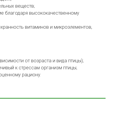
ельных веществ;
ме благодаря высококачественному
охранность витаминов и микроэлементов,
исимости от возраста и вида птицы);
чивый к стрессам организм птицы;
оценному рациону.