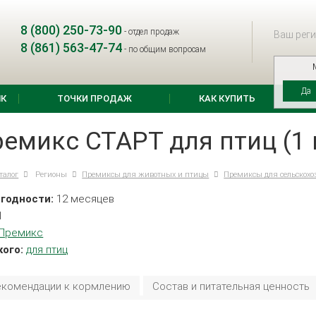
8 (800) 250-73-90
-
отдел продаж
Ваш реги
8 (861) 563-47-74
-
по общим вопросам
Да
К
ТОЧКИ ПРОДАЖ
КАК КУПИТЬ
емикс СТАРТ для птиц (1 
талог
Регионы
Премиксы для животных и птицы
Премиксы для сельскох
 годности:
12 месяцев
1
Премикс
кого:
для птиц
екомендации к кормлению
Состав и питательная ценность