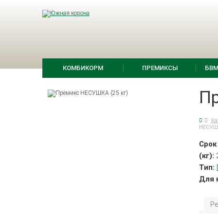
КОМБИКОРМ
ПРЕМИКСЫ
БВМ
П
Ка
НЕСУШК
Срок
(кг):
Тип:
Для 
Р