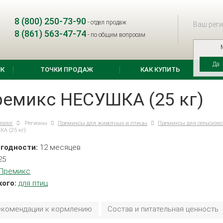
8 (800) 250-73-90
-
отдел продаж
Ваш реги
8 (861) 563-47-74
-
по общим вопросам
Да
К
ТОЧКИ ПРОДАЖ
КАК КУПИТЬ
ремикс НЕСУШКА (25 кг)
талог
Регионы
Премиксы для животных и птицы
Премиксы для сельскох
А (25 кг)
 годности:
12 месяцев
25
Премикс
кого:
для птиц
екомендации к кормлению
Состав и питательная ценность