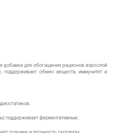
ная добавка для обогащения рационов взрослой
е, поддерживает обмен веществ, иммунитет и
идиостатиков;
ы) поддерживает ферментативные,
ает толщину и прочность скорлупы;