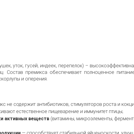
шек, уток, гусей, индеек, перепелок) – высокоэффектив
иц. Состав премикса обеспечивает полноценное питани
скорлупы и оперения.
кс не содержит антибиотиков, стимуляторов роста и кокц
ивают естественное пищеварение и иммунитет птицы;
ки активных веществ
(витамины, микроэлементы, фермент
родукции
— способствует стабильной яйценоскости, улучш