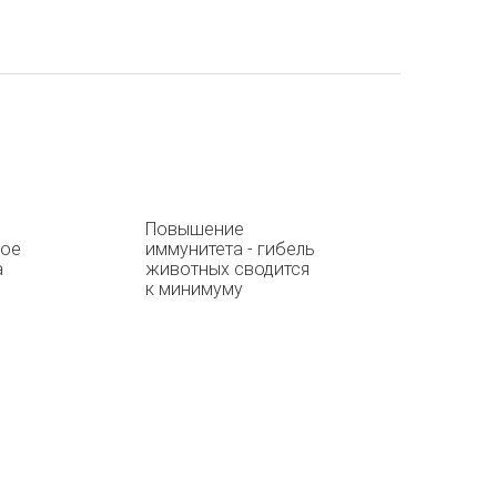
Повышение
ное
иммунитета - гибель
а
животных сводится
к минимуму