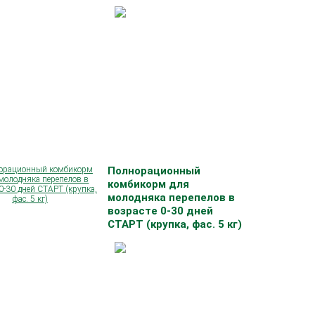
Мешок (кг):
25
Сделано на кубани:
Да
Полнорационный
комбикорм для
молодняка перепелов в
возрасте 0-30 дней
СТАРТ (крупка, фас. 5 кг)
Мешок (кг):
5
Сделано на кубани:
Да