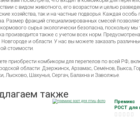
аем вам посмотреть, что входит в комбикорм для перепел
ствии с видом животного, его возрастом и целью разведен
кие хозяйства, так и на частные подворья. Каждая особь
а. Размер фракций специализированных смесей позволяет
кормового сырья экологически безопасна, поскольку мы 
а производится также с учетом всех норм. Предусмотрена
Новгороде и области. У нас вы можете заказать различны
ой стоимости.
те приобрести комбикорм для перепелов по всей РФ, вкл
одской области: Дзержинск, Арзамас, Семёнов, Выкса, Гор
и, Лысково, Шахунья, Сергач, Балахна и Заволжье.
длагаем также
Премикс
РОСТ для п