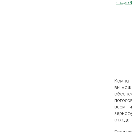
Компани
вы може
обеспеч
поголов
всем пи
зернофу
отходы 