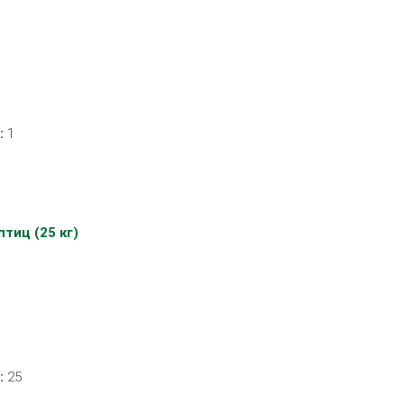
:
1
тиц (25 кг)
:
25