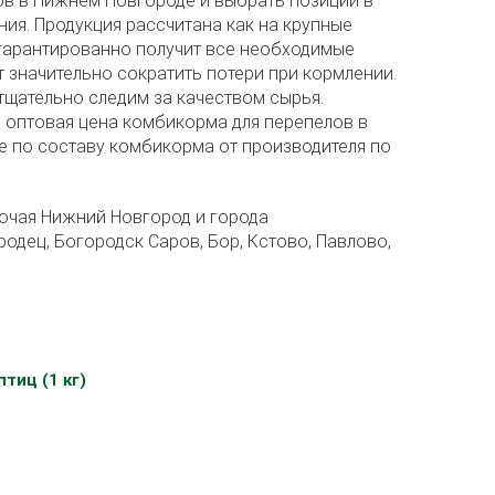
ов в Нижнем Новгороде и выбрать позиции в
ия. Продукция рассчитана как на крупные
 гарантированно получит все необходимые
 значительно сократить потери при кормлении.
тщательно следим за качеством сырья.
 оптовая цена комбикорма для перепелов в
е по составу комбикорма от производителя по
ючая Нижний Новгород и города
одец, Богородск Саров, Бор, Кстово, Павлово,
тиц (1 кг)