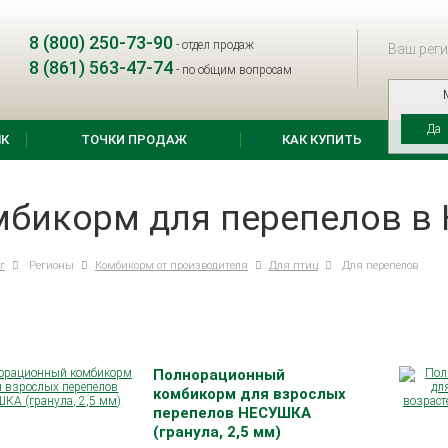
8 (800) 250-73-90
-
отдел продаж
Ваш реги
8 (861) 563-47-74
-
по общим вопросам
Да
К
ТОЧКИ ПРОДАЖ
КАК КУПИТЬ
бикорм для перепелов в
г
Регионы
Комбикорм от производителя
Для птиц
Для перепелов
Полнорационный
комбикорм для взрослых
перепелов НЕСУШКА
(гранула, 2,5 мм)