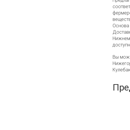
Предлаг
соответ
фермерс
веществ
Основа 
Доставк
Нижнем 
доступн
Вы може
Нижегор
Кулебак
Пре