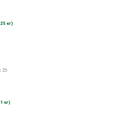
25 кг)
:
25
1 кг)