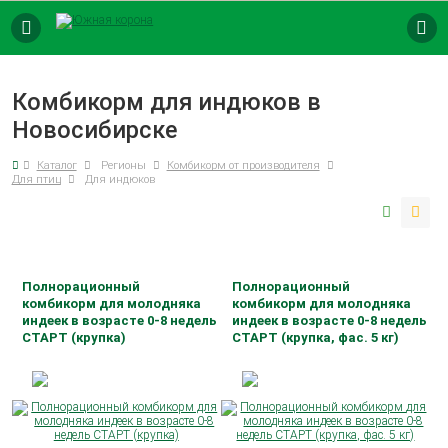
8 (800) 250-73-9
8 (861) 563-47-7
Комбикорм для индюков в
Новосибирске
Каталог
Регионы
Комбикорм от производителя
Для птиц
Для индюков
КОМБИКОРМ
ПРЕМИКСЫ
БВМК
ТОЧКИ ПРОДАЖ
Полнорационный
Полнорационный
комбикорм для молодняка
комбикорм для молодняка
индеек в возрасте 0-8 недель
индеек в возрасте 0-8 недель
СТАРТ (крупка)
СТАРТ (крупка, фас. 5 кг)
Мешок (кг):
25
Мешок (кг):
5
Сделано на кубани:
Да
Сделано на кубани:
Да