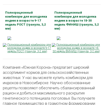
Полнорационный
Полнорационный
комбикорм для молодняка
комбикорм для молодняка
индеек в возрасте 9-17
индеек в возрасте 18-30
недель РОСТ (гранула, 3,2
недель ФИНИШ (гранула, 3,2
мм)
мм)
Мешок (кг):
25
Мешок (кг):
25
Сделано на кубани:
Да
Сделано на кубани:
Да
Компания «Южная Корона» предлагает широкий
ассортимент кормов для сельскохозяйственных
животных. У нас вы можете купить комбикорм для
индюков в Новосибирске. Научно обоснованные
рецепты позволяют обеспечить сбалансированный
рацион и добиться максимального раскрытия
генетического потенциала поголовья. Вы получаете
главное преимущество в грамотном формировании