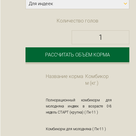
Количество голов
РАССЧИТАТЬ ОБЪЁМ КОРМА
Название корма
Комбикор
м (кг.)
Полнорационный комбикорм для
молодняка индеек в возрасте 0-8
недель СТАРТ (крупка) ( Пк-11 )
Комбикорм для молодняка ( Пк-11 )