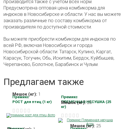
производится также с учетом всех норм.
Предусмотрена оптовая цена комбикорма для
индюков в Новосибирске и области. У нас вы можете
заказать различные по составу комбикорма от
производителя по доступной стоимости.
Вы можете приобрести комбикорм для индюков по
всей РФ, включая Новосибирск и города
Новосибирской области: Татарск, Купино, Каргат,
Карасук, Тогучин, Обь, Искитим, Бердск, Куйбышев,
Черепаново, Болотное, Барабинск и Чулым.
Предлагаем также
Мешок (кг):
1
Премикс
Премикс
РОСТ для птиц (1 кг)
ПЛЕМЕННАЯ НЕСУШКА (25
Мешок (кг):
25
кг)
Мешок (кг):
25
Премикс
Премикс